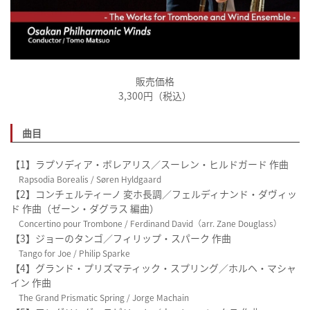
販売価格
3,300円（税込）
曲目
【1】ラプソディア・ボレアリス／スーレン・ヒルドガード 作曲
Rapsodia Borealis / Søren Hyldgaard
【2】コンチェルティーノ 変ホ長調／フェルディナンド・ダヴィッ
ド 作曲（ゼーン・ダグラス 編曲）
Concertino pour Trombone / Ferdinand David（arr. Zane Douglass）
【3】ジョーのタンゴ／フィリップ・スパーク 作曲
Tango for Joe / Philip Sparke
【4】グランド・プリズマティック・スプリング／ホルヘ・マシャ
イン 作曲
The Grand Prismatic Spring / Jorge Machain